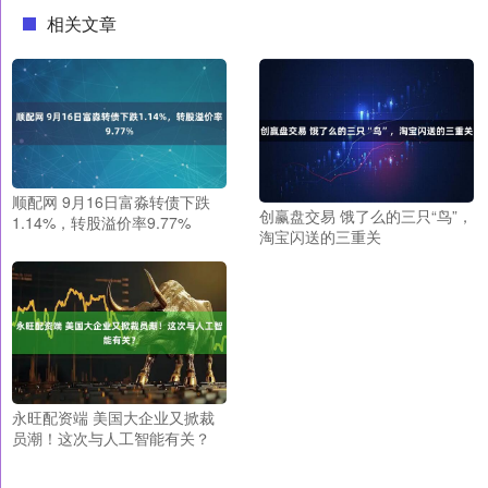
相关文章
顺配网 9月16日富淼转债下跌
创赢盘交易 饿了么的三只“鸟”，
1.14%，转股溢价率9.77%
淘宝闪送的三重关
永旺配资端 美国大企业又掀裁
员潮！这次与人工智能有关？