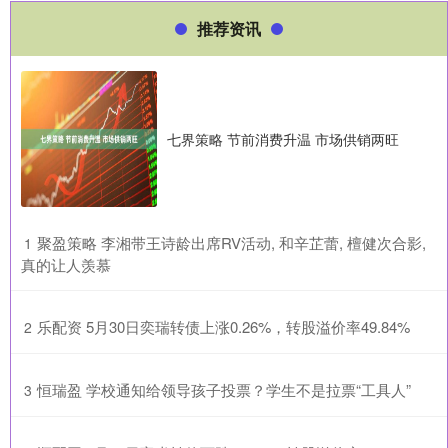
推荐资讯
七界策略 节前消费升温 市场供销两旺
​聚盈策略 李湘带王诗龄出席RV活动, 和辛芷蕾, 檀健次合影,
1
真的让人羡慕
​乐配资 5月30日奕瑞转债上涨0.26%，转股溢价率49.84%
2
​恒瑞盈 学校通知给领导孩子投票？学生不是拉票“工具人”
3