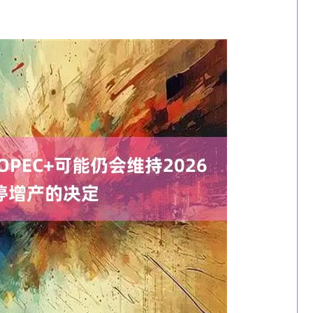
沪深300
4694.44
1.42%
43.13
0.93%