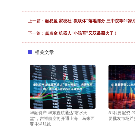
上一篇：
融易盈 家校社“教联体”落地陈分 三中院等21
下一篇：
点点金 机器人“小孩哥”又双叒叕火了！
相关文章
华融资产 华东直航通达“潜水天
51我要配资 2
堂”，吉祥航空将开通上海—马来西
要批发市场芦
亚斗湖航线