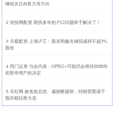
继续关注AI算力等方向
​倍悦网配资 困扰多年的户口问题终于解决了！
2
​天载配资 上海沪工：股东明鑫光储拟减持不超3%
3
股份
​同门证券 与会代表：OPEC+可能仍会维持2026年
4
初暂停增产的决定
​乐红网 赦免前总统、威胁断援助，特朗普图谋干
5
预洪都拉斯大选