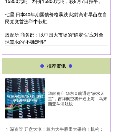
15850元吨，均价15800元吨，较8月7日持平。
七星 日本40年期国债价格暴跌 此前高市早苗在自
民党党首选举中获胜
股配所 商务部：以中国大市场的“确定性”应对全
球需求的“不确定性”
推荐资讯
华融资产 华东直航通达“潜水天
堂”，吉祥航空将开通上海—马来
西亚斗湖航线
​深资管 开盘大涨！算力大牛股重大采购！机构：
1