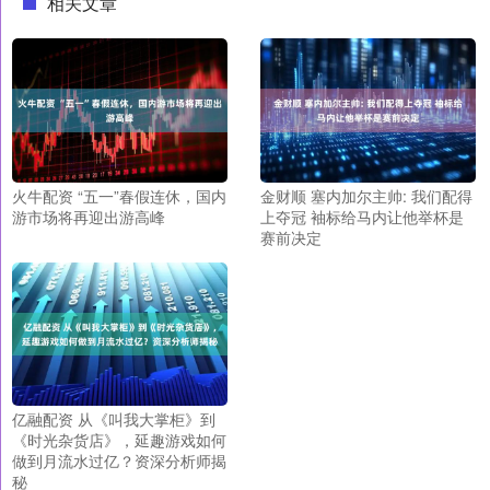
相关文章
火牛配资 “五一”春假连休，国内
金财顺 塞内加尔主帅: 我们配得
游市场将再迎出游高峰
上夺冠 袖标给马内让他举杯是
赛前决定
亿融配资 从《叫我大掌柜》到
《时光杂货店》，延趣游戏如何
做到月流水过亿？资深分析师揭
秘