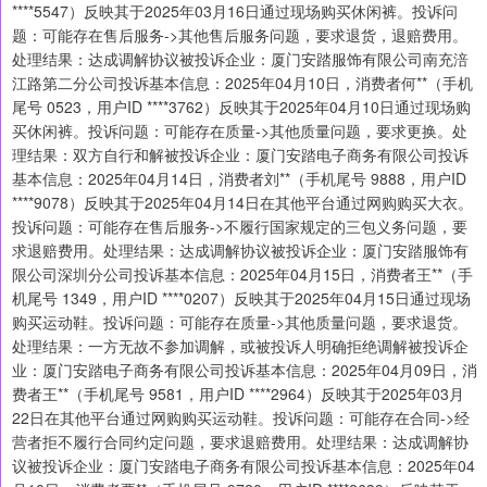
****5547）反映其于2025年03月16日通过现场购买休闲裤。投诉问
题：可能存在售后服务->其他售后服务问题，要求退货，退赔费用。
处理结果：达成调解协议被投诉企业：厦门安踏服饰有限公司南充涪
江路第二分公司投诉基本信息：2025年04月10日，消费者何**（手机
尾号 0523，用户ID ****3762）反映其于2025年04月10日通过现场购
买休闲裤。投诉问题：可能存在质量->其他质量问题，要求更换。处
理结果：双方自行和解被投诉企业：厦门安踏电子商务有限公司投诉
基本信息：2025年04月14日，消费者刘**（手机尾号 9888，用户ID
****9078）反映其于2025年04月14日在其他平台通过网购购买大衣。
投诉问题：可能存在售后服务->不履行国家规定的三包义务问题，要
求退赔费用。处理结果：达成调解协议被投诉企业：厦门安踏服饰有
限公司深圳分公司投诉基本信息：2025年04月15日，消费者王**（手
机尾号 1349，用户ID ****0207）反映其于2025年04月15日通过现场
购买运动鞋。投诉问题：可能存在质量->其他质量问题，要求退货。
处理结果：一方无故不参加调解，或被投诉人明确拒绝调解被投诉企
业：厦门安踏电子商务有限公司投诉基本信息：2025年04月09日，消
费者王**（手机尾号 9581，用户ID ****2964）反映其于2025年03月
22日在其他平台通过网购购买运动鞋。投诉问题：可能存在合同->经
营者拒不履行合同约定问题，要求退赔费用。处理结果：达成调解协
议被投诉企业：厦门安踏电子商务有限公司投诉基本信息：2025年04