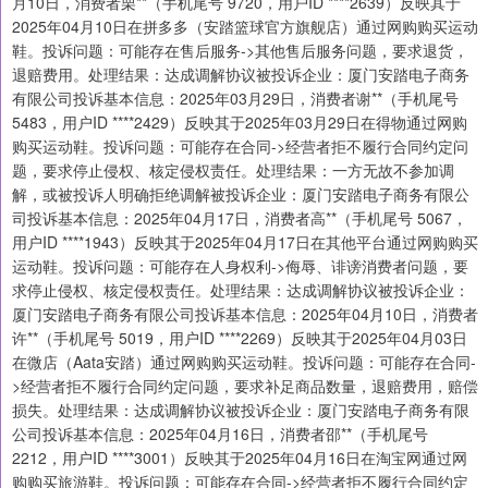
月10日，消费者栗**（手机尾号 9720，用户ID ****2639）反映其于
2025年04月10日在拼多多（安踏篮球官方旗舰店）通过网购购买运动
鞋。投诉问题：可能存在售后服务->其他售后服务问题，要求退货，
退赔费用。处理结果：达成调解协议被投诉企业：厦门安踏电子商务
有限公司投诉基本信息：2025年03月29日，消费者谢**（手机尾号
5483，用户ID ****2429）反映其于2025年03月29日在得物通过网购
购买运动鞋。投诉问题：可能存在合同->经营者拒不履行合同约定问
题，要求停止侵权、核定侵权责任。处理结果：一方无故不参加调
解，或被投诉人明确拒绝调解被投诉企业：厦门安踏电子商务有限公
司投诉基本信息：2025年04月17日，消费者高**（手机尾号 5067，
用户ID ****1943）反映其于2025年04月17日在其他平台通过网购购买
运动鞋。投诉问题：可能存在人身权利->侮辱、诽谤消费者问题，要
求停止侵权、核定侵权责任。处理结果：达成调解协议被投诉企业：
厦门安踏电子商务有限公司投诉基本信息：2025年04月10日，消费者
许**（手机尾号 5019，用户ID ****2269）反映其于2025年04月03日
在微店（Aata安踏）通过网购购买运动鞋。投诉问题：可能存在合同-
>经营者拒不履行合同约定问题，要求补足商品数量，退赔费用，赔偿
损失。处理结果：达成调解协议被投诉企业：厦门安踏电子商务有限
公司投诉基本信息：2025年04月16日，消费者邵**（手机尾号
2212，用户ID ****3001）反映其于2025年04月16日在淘宝网通过网
购购买旅游鞋。投诉问题：可能存在合同->经营者拒不履行合同约定