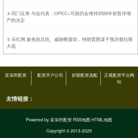
​同门证券 与会代表：OPEC+可能仍会维持2026年初暂停增
4
产的决定
​乐红网 赦免前总统、威胁断援助，特朗普图谋干预洪都拉斯
5
大选
富深所配资
配资开户公司
炒股配资选配
正规配资平台网
站
友情链接：
Powered by
富深所配资
RSS地图
HTML地图
Copyright
© 2013-2025