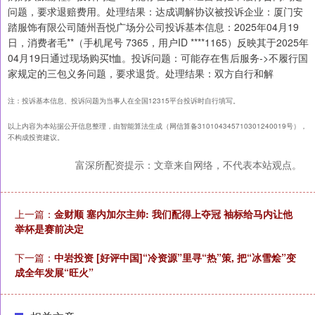
问题，要求退赔费用。处理结果：达成调解协议被投诉企业：厦门安
踏服饰有限公司随州吾悦广场分公司投诉基本信息：2025年04月19
日，消费者毛**（手机尾号 7365，用户ID ****1165）反映其于2025年
04月19日通过现场购买t恤。投诉问题：可能存在售后服务->不履行国
家规定的三包义务问题，要求退货。处理结果：双方自行和解
注：投诉基本信息、投诉问题为当事人在全国12315平台投诉时自行填写。
以上内容为本站据公开信息整理，由智能算法生成（网信算备310104345710301240019号），
不构成投资建议。
富深所配资提示：文章来自网络，不代表本站观点。
上一篇：
金财顺 塞内加尔主帅: 我们配得上夺冠 袖标给马内让他
举杯是赛前决定
下一篇：
中岩投资 [好评中国]“冷资源”里寻“热”策, 把“冰雪烩”变
成全年发展“旺火”