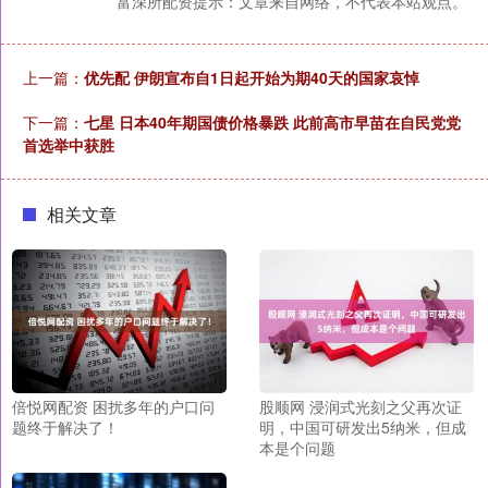
富深所配资提示：文章来自网络，不代表本站观点。
上一篇：
优先配 伊朗宣布自1日起开始为期40天的国家哀悼
下一篇：
七星 日本40年期国债价格暴跌 此前高市早苗在自民党党
首选举中获胜
相关文章
倍悦网配资 困扰多年的户口问
股顺网 浸润式光刻之父再次证
题终于解决了！
明，中国可研发出5纳米，但成
本是个问题