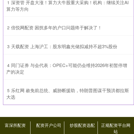
​深资管 开盘大涨！算力大牛股重大采购！机构：继续关注AI
1
算力等方向
​倍悦网配资 困扰多年的户口问题终于解决了！
2
​天载配资 上海沪工：股东明鑫光储拟减持不超3%股份
3
​同门证券 与会代表：OPEC+可能仍会维持2026年初暂停增
4
产的决定
​乐红网 赦免前总统、威胁断援助，特朗普图谋干预洪都拉斯
5
大选
富深所配资
配资开户公司
炒股配资选配
正规配资平台网
站