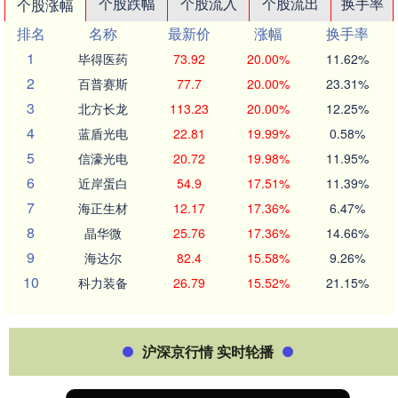
个股跌幅
个股流入
个股流出
换手率
个股涨幅
排名
名称
最新价
涨幅
换手率
1
毕得医药
73.92
20.00%
11.62%
2
百普赛斯
77.7
20.00%
23.31%
3
北方长龙
113.23
20.00%
12.25%
4
蓝盾光电
22.81
19.99%
0.58%
5
信濠光电
20.72
19.98%
11.95%
6
近岸蛋白
54.9
17.51%
11.39%
7
海正生材
12.17
17.36%
6.47%
8
晶华微
25.76
17.36%
14.66%
9
海达尔
82.4
15.58%
9.26%
10
科力装备
26.79
15.52%
21.15%
沪深京行情 实时轮播