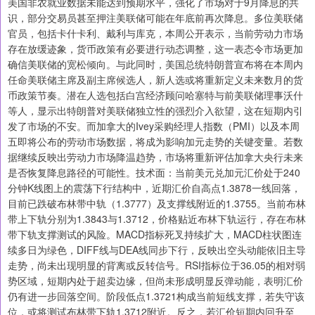
美国非农就业数据未能达到预期水平，强化了市场对于9月降息的共
识，部分交易员甚至押注美联储可能在年底前再次降息。多位美联储
官员，包括卡什卡利、戴利与库克，本周公开表示，当前劳动力市场
存在放缓迹象，货币政策有必要进行动态调整，这一表态令市场更加
确信美联储的宽松倾向。与此同时，美国总统特朗普宣布将在本周内
任命美联储主席及副主席候选人，新人选或将重新定义未来数月的货
币政策节奏。潜在人选包括白宫经济顾问哈塞特与前美联储理事沃什
等人，显示出特朗普对美联储独立性的强烈介入欲望，这在短期内引
发了市场的不安。而加拿大的Ivey采购经理人指数（PMI）以及本周
五即将公布的劳动市场数据，将成为影响加元走势的关键变量。若数
据继续反映出劳动力市场降温趋势，市场将重新评估加拿大央行未来
是否恢复降息路径的可能性。技术面：当前美元兑加元汇价处于240
分钟K线图上的震荡下行结构中，近期汇价自高点1.3878一线回落，
目前已跌破布林带中轨（1.3777）及支撑线附近的1.3755。当前布林
带上下轨分别为1.3843与1.3712，价格贴近布林下轨运行，存在布林
带下轨支撑测试的风险。MACD指标死叉持续扩大，MACD柱状图连
续多日为绿色，DIFF线与DEA线同步下行，反映出空头动能依旧主导
走势，尚未出现明显的背离或反转信号。RSI指标位于36.05的相对弱
势区域，短期内处于超卖边缘，但尚未形成明显反弹动能，表明汇价
仍有进一步回落空间。阶段低点1.3721构成当前短线支撑，若失守该
位，或将测试布林带下轨1.3712附近。反之，若汇价短期内回升至