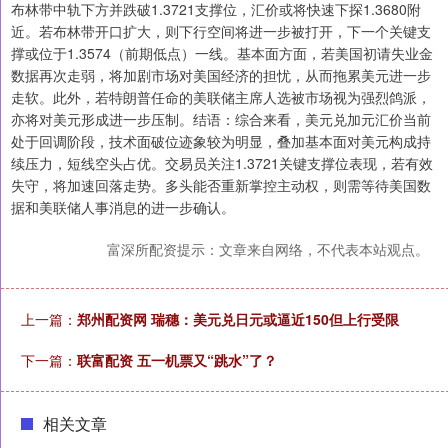
布林带中轨下方并跌破1.3721支撑位，汇价或将快速下探1.3680附
近。若布林带开口扩大，则下行空间将进一步被打开，下一个关键支
撑或位于1.3574（前期低点）一线。基本面方面，若美国初请失业金
数据再次走弱，将加剧市场对美国经济的担忧，从而拖累美元进一步
走软。此外，若特朗普任命的美联储主席人选被市场视为强烈鸽派，
亦将对美元形成进一步压制。结语：综合来看，美元兑加元汇价当前
处于回调阶段，技术面破位迹象较为明显，叠加基本面对美元构成持
续压力，短线空头占优。交易员关注1.3721关键支撑位表现，若有效
失守，将加速回落走势。多头能否重新掌控主动权，则需等待美国数
据和美联储人事消息的进一步确认。
富深所配资提示：文章来自网络，不代表本站观点。
上一篇：
郑州配资网 瑞穗：美元兑日元或逼近150但上行受限
下一篇：
联富配资 五一机票又“跳水”了？
相关文章