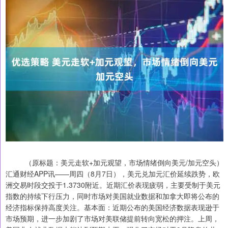
（原标题：美元走软+加元观望，市场情绪倒向美元/加元空头）
汇通财经APP讯——周四（8月7日），美元兑加元汇价延续跌势，欧
洲交易时段交投于1.3730附近。近期汇价表现疲弱，主要受制于美元
指数的持续下行压力，同时市场对美国就业数据和加拿大即将公布的
经济指标保持高度关注。基本面：近期公布的美国经济数据表现逊于
市场预期，进一步加剧了市场对美联储提前转向宽松的押注。上周，