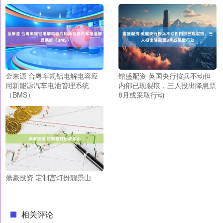
金来源 合粤车规铝电解电容应
镕盛配资 英国央行按兵不动但
用新能源汽车电池管理系统
内部已现裂痕，三人投出降息票
（BMS）
8月或采取行动
鼎豪投资 定制宫灯扮靓景山
相关评论