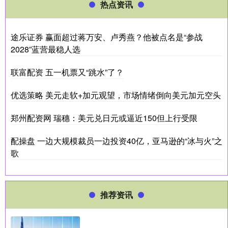
热点资讯
途乐证券 赢面超过蒋万安、卢秀燕？他被点名是“参战
2028”蓝营最稳人选
联富配资 五一机票又“跳水”了？
优选策略 美元走软+加元观望，市场情绪倒向美元加元空头
郑州配资网 瑞穗：美元兑日元或逼近150但上行受限
配操盘 一边大规模裁员一边投资40亿，亚马逊的“冰与火”之
歌
推荐资讯