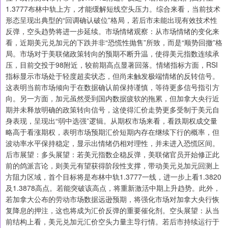
1.3777布林中轨上方，才能缓解短线空头压力。综合来看，当前技术
形态呈现出典型的“回调确认破位”格局，若后市未能出现有效技术性
反弹，空头趋势将进一步延续。市场情绪观察：从市场情绪的变化来
看，近期美元兑加元的下跌并非“恐慌性抛售”所致，而是“顺势回撤”格
局。市场对于美联储政策转向的预期不断升温，使得美元指数连续承
压，目前交投于98附近，较前期高点显著回落。情绪指标方面，RSI
指标显示市场处于轻度超卖状态，但尚未触发极端情绪的反转信号。
这表明当前市场倾向于在数据确认前保持谨慎，等待更多信号指引方
向。另一方面，加元虽然受到国内数据疲软的拖累，但加拿大央行近
期并未释放明确的政策转向信号，这使得汇价走势更多受制于美元自
身表现，呈现出“弱中选强”逻辑。从期权市场来看，看跌期权成交量
略高于看涨期权，表明市场预期汇价短期内存在继续下行的概率，但
波动率水平保持稳定，显示出情绪仍相对理性，并未进入恐慌区间。
后市展望：多头展望：若美元指数企稳反弹，美联储官员开始修正此
前的鸽派言论，则美元有望获得阶段性支撑，带动美元兑加元回测上
方阻力区域，首个目标将是布林中轨1.3777一线，进一步上看1.3820
及1.3878高点。若能突破该高点，将重新激活中期上升趋势。此外，
若加拿大公布的劳动市场数据远逊预期，将强化市场对加拿大央行恢
复降息的押注，这也将成为汇价反弹的重要催化剂。空头展望：从当
前结构上看，美元兑加元汇价空头力量主导行情。若后市持续运行于