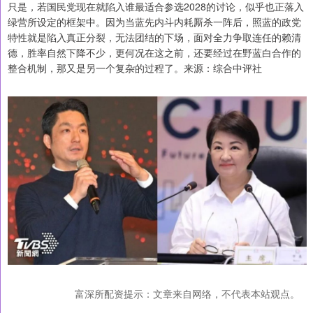
只是，若国民党现在就陷入谁最适合参选2028的讨论，似乎也正落入
绿营所设定的框架中。因为当蓝先内斗内耗厮杀一阵后，照蓝的政党
特性就是陷入真正分裂，无法团结的下场，面对全力争取连任的赖清
德，胜率自然下降不少，更何况在这之前，还要经过在野蓝白合作的
整合机制，那又是另一个复杂的过程了。来源：综合中评社
富深所配资提示：文章来自网络，不代表本站观点。