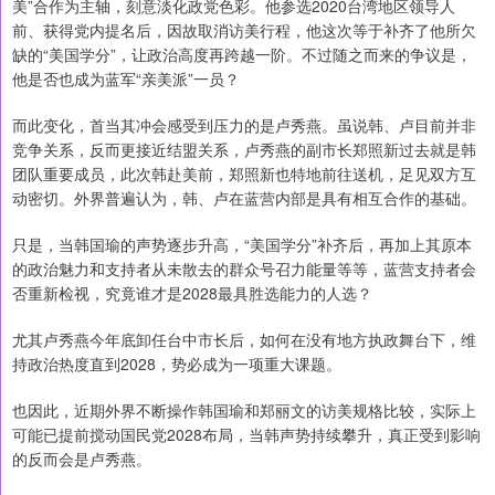
美”合作为主轴，刻意淡化政党色彩。他参选2020台湾地区领导人
前、获得党内提名后，因故取消访美行程，他这次等于补齐了他所欠
缺的“美国学分”，让政治高度再跨越一阶。不过随之而来的争议是，
他是否也成为蓝军“亲美派”一员？
而此变化，首当其冲会感受到压力的是卢秀燕。虽说韩、卢目前并非
竞争关系，反而更接近结盟关系，卢秀燕的副市长郑照新过去就是韩
团队重要成员，此次韩赴美前，郑照新也特地前往送机，足见双方互
动密切。外界普遍认为，韩、卢在蓝营内部是具有相互合作的基础。
只是，当韩国瑜的声势逐步升高，“美国学分”补齐后，再加上其原本
的政治魅力和支持者从未散去的群众号召力能量等等，蓝营支持者会
否重新检视，究竟谁才是2028最具胜选能力的人选？
尤其卢秀燕今年底卸任台中市长后，如何在没有地方执政舞台下，维
持政治热度直到2028，势必成为一项重大课题。
也因此，近期外界不断操作韩国瑜和郑丽文的访美规格比较，实际上
可能已提前搅动国民党2028布局，当韩声势持续攀升，真正受到影响
的反而会是卢秀燕。