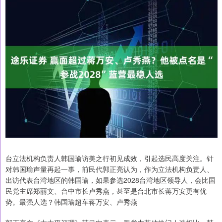
台立法机构负责人韩国瑜访美之行初见成效，引起选民高度关注。针
对韩国瑜声量再起一事，前民代郭正亮认为，作为立法机构负责人、
出访代表台湾地区的韩国瑜，如果参选2028台湾地区领导人，会比国
民党主席郑丽文、台中市长卢秀燕，甚至是台北市长蒋万安更有优
势。最强人选？韩国瑜超车蒋万安、卢秀燕