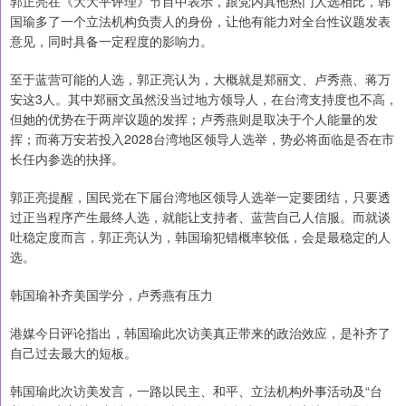
郭正亮在《大大平评理》节目中表示，跟党内其他热门人选相比，韩
国瑜多了一个立法机构负责人的身份，让他有能力对全台性议题发表
意见，同时具备一定程度的影响力。
至于蓝营可能的人选，郭正亮认为，大概就是郑丽文、卢秀燕、蒋万
安这3人。其中郑丽文虽然没当过地方领导人，在台湾支持度也不高，
但她的优势在于两岸议题的发挥；卢秀燕则是取决于个人能量的发
挥；而蒋万安若投入2028台湾地区领导人选举，势必将面临是否在市
长任内参选的抉择。
郭正亮提醒，国民党在下届台湾地区领导人选举一定要团结，只要透
过正当程序产生最终人选，就能让支持者、蓝营自己人信服。而就谈
吐稳定度而言，郭正亮认为，韩国瑜犯错概率较低，会是最稳定的人
选。
韩国瑜补齐美国学分，卢秀燕有压力
港媒今日评论指出，韩国瑜此次访美真正带来的政治效应，是补齐了
自己过去最大的短板。
韩国瑜此次访美发言，一路以民主、和平、立法机构外事活动及“台