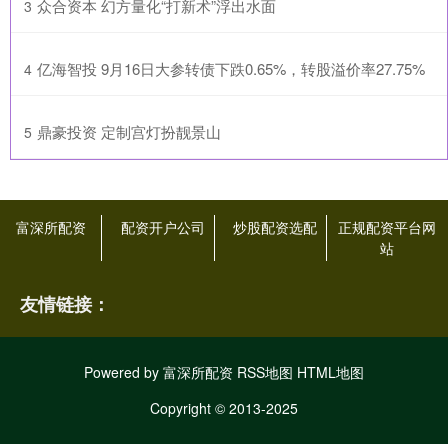
​众合资本 幻方量化“打新术”浮出水面
3
​亿海智投 9月16日大参转债下跌0.65%，转股溢价率27.75%
4
​鼎豪投资 定制宫灯扮靓景山
5
富深所配资
配资开户公司
炒股配资选配
正规配资平台网
站
友情链接：
Powered by
富深所配资
RSS地图
HTML地图
Copyright
© 2013-2025