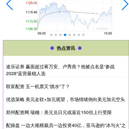
热点资讯
途乐证券 赢面超过蒋万安、卢秀燕？他被点名是“参战
2028”蓝营最稳人选
联富配资 五一机票又“跳水”了？
优选策略 美元走软+加元观望，市场情绪倒向美元加元空头
郑州配资网 瑞穗：美元兑日元或逼近150但上行受限
配操盘 一边大规模裁员一边投资40亿，亚马逊的“冰与火”之