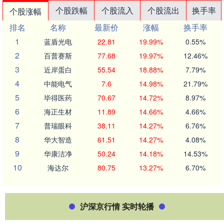
个股跌幅
个股流入
个股流出
换手率
个股涨幅
排名
名称
最新价
涨幅
换手率
1
蓝盾光电
22.81
19.99%
0.55%
2
百普赛斯
77.68
19.97%
12.46%
3
近岸蛋白
55.54
18.88%
7.79%
4
中能电气
7.6
14.98%
21.79%
5
毕得医药
70.67
14.72%
8.97%
6
海正生材
11.89
14.66%
4.66%
7
普瑞眼科
38.11
14.27%
6.76%
8
华大智造
61.51
14.27%
4.08%
9
华康洁净
50.24
14.18%
14.53%
10
海达尔
80.75
13.27%
6.70%
沪深京行情 实时轮播