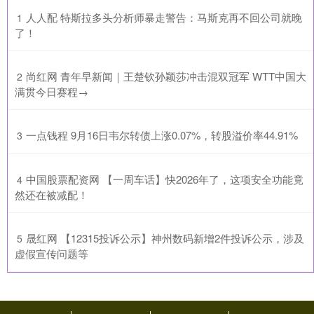
​人人配 特斯拉多头分析师暴走警告：马斯克再不回公司就晚
1
了！
​尚红网 青年早新闻｜王楚钦孙颖莎冲击混双冠军 WTT中国大
2
满贯今日赛程→
​一点钱程 9月16日韦尔转债上涨0.07%，转股溢价率44.91%
3
​中国股票配资网 【一周车话】快2026年了，这项安全功能竟
4
然还在被减配！
​晟红网 【12315投诉公示】神州数码新增2件投诉公示，涉及
5
虚假宣传问题等