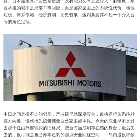
益。日本如果真把自己塑造成＂既有能力又有意愿介入＂的角色，那
要承担的就不是局部军事回应，而是国家层面上的系统性代价。地理
短板、体系依赖、经济脆弱、历史包袱，这四条腿撑不起一个介入台
海的角色定位。
中日之间是搬不走的邻居，产业链早就深度咬合，谁执意把关系往对
撞方向推，谁就得先掂量掂量自己家里那本账。今天的东亚早不是过
去那个任由外部试探的旧格局。把台海当成刷存在感的舞台，最后失
去的，很可能是自己原本还剩的那点安全回旋空间——岛内退役将领