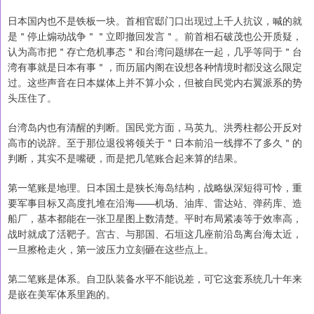
日本国内也不是铁板一块。首相官邸门口出现过上千人抗议，喊的就
是＂停止煽动战争＂＂立即撤回发言＂。前首相石破茂也公开质疑，
认为高市把＂存亡危机事态＂和台湾问题绑在一起，几乎等同于＂台
湾有事就是日本有事＂，而历届内阁在设想各种情境时都没这么限定
过。这些声音在日本媒体上并不算小众，但被自民党内右翼派系的势
头压住了。
台湾岛内也有清醒的判断。国民党方面，马英九、洪秀柱都公开反对
高市的说辞。至于那位退役将领关于＂日本前沿一线撑不了多久＂的
判断，其实不是嘴硬，而是把几笔账合起来算的结果。
第一笔账是地理。日本国土是狭长海岛结构，战略纵深短得可怜，重
要军事目标又高度扎堆在沿海——机场、油库、雷达站、弹药库、造
船厂，基本都能在一张卫星图上数清楚。平时布局紧凑等于效率高，
战时就成了活靶子。宫古、与那国、石垣这几座前沿岛离台海太近，
一旦擦枪走火，第一波压力立刻砸在这些点上。
第二笔账是体系。自卫队装备水平不能说差，可它这套系统几十年来
是嵌在美军体系里跑的。