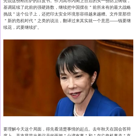
先说这份刚出炉的白皮书。作为高市内阁上台后的头一份防卫纲领，
基调延续了此前的强硬路数，继续把中国摆在＂前所未有的最大战略
挑战＂这个位子上，还把印太安全环境形容得越来越糟。文件里那些
＂新的危机时代＂之类的说法，翻译过来其实就一个意思——钱要继
续花，武要继续扩。
要理解今天这个局面，得先看清楚事情的起点。去年秋天在国会答辩
席上，高市早苗当着议员的面把＂台湾有事＂和＂存亡危机事态＂直