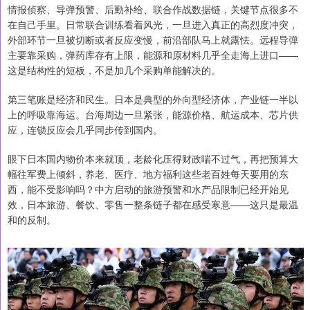
情报侦察、导弹预警、后勤补给、联合作战数据链，关键节点很多不
在自己手里。日常联合训练看着风光，一旦进入真正的高烈度冲突，
外部环节一旦被切断或者反应变慢，前沿部队马上就露怯。远程导弹
主要靠采购，弹药库存有上限，能源和原材料几乎全走海上进口——
这是结构性的短板，不是加几个采购单能解决的。
第三笔账是经济和民生。日本是典型的外向型经济体，产业链一半以
上的呼吸靠海运。台海周边一旦紧张，能源价格、航运成本、芯片供
应，连锁反应会几乎同步传到国内。
眼下日本国内物价本来就顶，老龄化压得财政喘不过气，再把预算大
幅往军费上倾斜，养老、医疗、地方福利这些老百姓每天要用的东
西，能不受影响吗？中方启动的旅游预警和水产品限制已经开始见
效，日本旅游、餐饮、零售一整条链子都在感受寒意——这只是最温
和的反制。