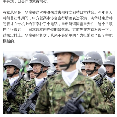
手旁观，日美同盟就得散架。
有意思的是，华盛顿这次并没像过去那样立刻替日方站台。今年春天
特朗普访华期间，中方就高市涉台言行明确表达不满，访华结束后特
朗普才在专机上给东京补了个电话，重申所谓同盟重要性。这个＂顺
序＂很微妙——日本原本想在特朗普落地北京前先在东京对表一下，
结果没排上。华盛顿的算盘，从来不是简单的＂力挺盟友＂四个字能
概括的。