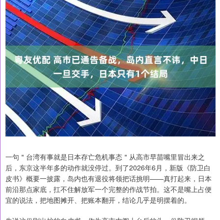
一句＂台湾有事就是日本存亡危机事态＂从高市早苗嘴里冒出来之
后，东京这半年多的动作就没停过。到了2026年6月，新版《防卫白
皮书》概要一披露，岛内也有退役将领把话挑明——真打起来，日本
前沿那点家底，扛不住解放军一个完整的作战节拍。这不是嘴上占便
宜的说法，把地图摊开、把账本翻开，结论几乎是明摆着的。