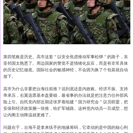
第四笔账是历史。高市这套＂以安全焦虑推动军事松绑＂的路子，东
亚邻国太熟悉了。周边国家的警觉不是情绪化反应，而是有非常具体
的历史记忆做底。国际社会的敏感神经，不会因为换了个包装就自动
放下。
高市为什么非要把台海往前推？说到底还是内政账。经济不振、支持
率承压，右翼选票基本盘要稳，最省事的办法就是把注意力往外部风
险上引。自民党内部近期还张罗着组建＂国力研究会＂议员联盟，把
安保和经济政策捆一块推，给扩军铺路。这种党内动员一旦成型，想
让内阁主动降温就更难了。
问题在于，台海不是拿来练手的地缘筹码，它牵动的是中国的核心利