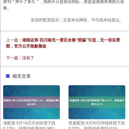
那句＂撑不了多久＂，指的不只是前沿部队，更是这条路本身的天花
板。
富深所配资提示：文章来自网络，不代表本站观点。
上一篇：
港陆证券 四川南充一景区全靠“照骗”引流，无一张实景
图，官方公开致歉整改
下一篇：没有了
相关文章
涨配资 9月16日天创转债下跌
君盈配资 5月30日华锐转债下跌
0.13%，转股溢价率260.98%
0.37%，转股溢价率53.61%