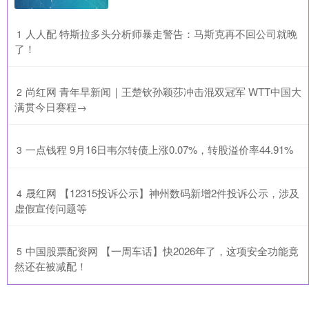
​人人配 特斯拉多头分析师暴走警告：马斯克再不回公司就晚
1
了！
​尚红网 青年早新闻｜王楚钦孙颖莎冲击混双冠军 WTT中国大
2
满贯今日赛程→
​一点钱程 9月16日韦尔转债上涨0.07%，转股溢价率44.91%
3
​晟红网 【12315投诉公示】神州数码新增2件投诉公示，涉及
4
虚假宣传问题等
​中国股票配资网 【一周车话】快2026年了，这项安全功能竟
5
然还在被减配！