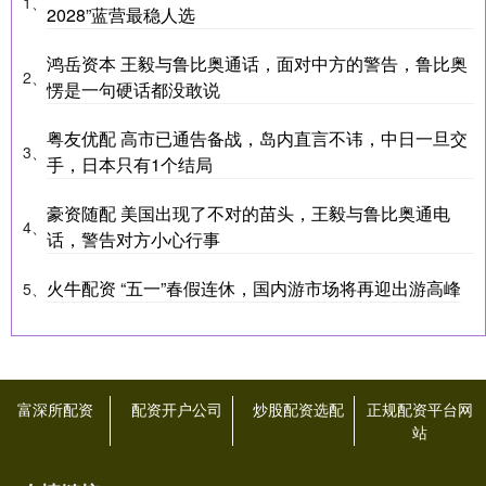
1、
2028”蓝营最稳人选
鸿岳资本 王毅与鲁比奥通话，面对中方的警告，鲁比奥
2、
愣是一句硬话都没敢说
粤友优配 高市已通告备战，岛内直言不讳，中日一旦交
3、
手，日本只有1个结局
豪资随配 美国出现了不对的苗头，王毅与鲁比奥通电
4、
话，警告对方小心行事
火牛配资 “五一”春假连休，国内游市场将再迎出游高峰
5、
富深所配资
配资开户公司
炒股配资选配
正规配资平台网
站