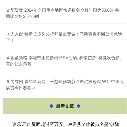
​配资盘 2024年全国重点地区快递服务全程时限为53.88小时
2
同比缩短2.54小时
​人人配 特斯拉多头分析师暴走警告：马斯克再不回公司就晚
3
了！
​聚盈策略 李湘带王诗龄出席RV活动, 和辛芷蕾, 檀健次合影,
4
真的让人羡慕
​尚红网 青年早新闻｜王楚钦孙颖莎冲击混双冠军 WTT中国大
5
满贯今日赛程→
最新文章
途乐证券 赢面超过蒋万安、卢秀燕？他被点名是“参战