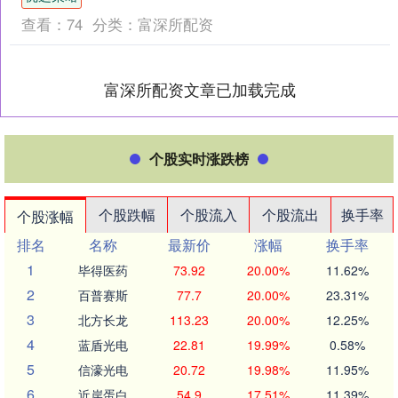
包饺子”....
查看：
74
分类：
富深所配资
富深所配资文章已加载完成
个股实时涨跌榜
个股跌幅
个股流入
个股流出
换手率
个股涨幅
排名
名称
最新价
涨幅
换手率
1
毕得医药
73.92
20.00%
11.62%
2
百普赛斯
77.7
20.00%
23.31%
3
北方长龙
113.23
20.00%
12.25%
4
蓝盾光电
22.81
19.99%
0.58%
5
信濠光电
20.72
19.98%
11.95%
6
近岸蛋白
54.9
17.51%
11.39%