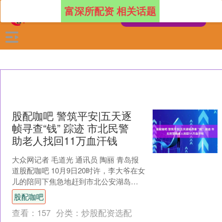
富深所配资 相关话题
股配咖吧 警筑平安|五天逐
帧寻查“钱” 踪迹 市北民警
助老人找回11万血汗钱
大众网记者 毛道光 通讯员 陶丽 青岛报
道股配咖吧 10月9日20时许，李大爷在女
儿的陪同下焦急地赶到市北公安湖岛派
出所报警称，家中卧室11万现金丢失
股配咖吧
了。值班民....
查看：
157
分类：
炒股配资选配