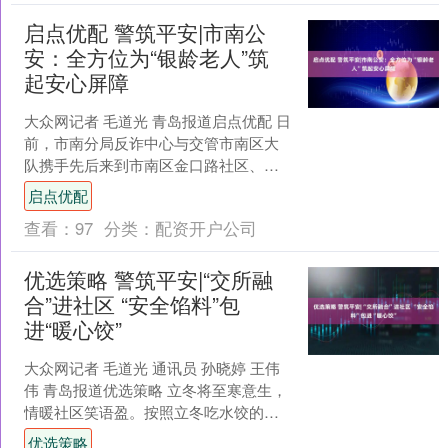
启点优配 警筑平安|市南公
安：全方位为“银龄老人”筑
起安心屏障
大众网记者 毛道光 青岛报道启点优配 日
前，市南分局反诈中心与交管市南区大
队携手先后来到市南区金口路社区、天
台路社区，以“守护银龄 爱在重阳”为主
启点优配
题，用“唠家常....
查看：
97
分类：
配资开户公司
优选策略 警筑平安|“交所融
合”进社区 “安全馅料”包
进“暖心饺”
大众网记者 毛道光 通讯员 孙晓婷 王伟
伟 青岛报道优选策略 立冬将至寒意生，
情暖社区笑语盈。按照立冬吃水饺的习
俗，11月6日上午，一场别开生面的“过冬
优选策略