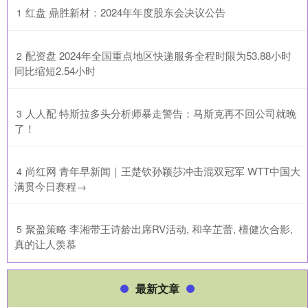
​红盘 鼎胜新材：2024年年度股东会决议公告
1
​配资盘 2024年全国重点地区快递服务全程时限为53.88小时
2
同比缩短2.54小时
​人人配 特斯拉多头分析师暴走警告：马斯克再不回公司就晚
3
了！
​尚红网 青年早新闻｜王楚钦孙颖莎冲击混双冠军 WTT中国大
4
满贯今日赛程→
​聚盈策略 李湘带王诗龄出席RV活动, 和辛芷蕾, 檀健次合影,
5
真的让人羡慕
最新文章