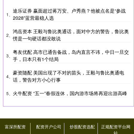
途乐证券 赢面超过蒋万安、卢秀燕？他被点名是“参战
1、
2028”蓝营最稳人选
鸿岳资本 王毅与鲁比奥通话，面对中方的警告，鲁比奥
2、
愣是一句硬话都没敢说
粤友优配 高市已通告备战，岛内直言不讳，中日一旦交
3、
手，日本只有1个结局
豪资随配 美国出现了不对的苗头，王毅与鲁比奥通电
4、
话，警告对方小心行事
火牛配资 “五一”春假连休，国内游市场将再迎出游高峰
5、
富深所配资
配资开户公司
炒股配资选配
正规配资平台网
站