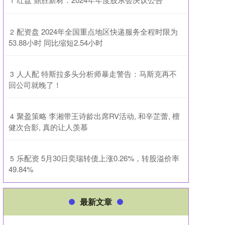
1
​配资盘 2024年全国重点地区快递服务全程时限为
2
53.88小时 同比缩短2.54小时
​人人配 特斯拉多头分析师暴走警告：马斯克再不
3
回公司就晚了！
​聚盈策略 李湘带王诗龄出席RV活动, 和辛芷蕾, 檀
4
健次合影, 真的让人羡慕
​乐配资 5月30日奕瑞转债上涨0.26%，转股溢价率
5
49.84%
最新文章