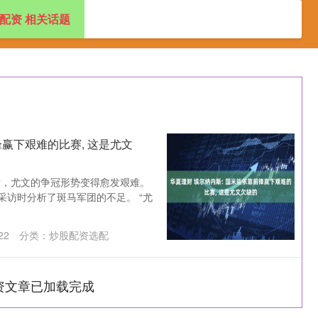
配资 相关话题
资
配资开户公司
炒股配资选配
正规配资平台网站
锋赢下艰难的比赛, 这是尤文
后，尤文的争冠形势变得愈发艰难。
采访时分析了斑马军团的不足。 “尤
22
分类：
炒股配资选配
资文章已加载完成