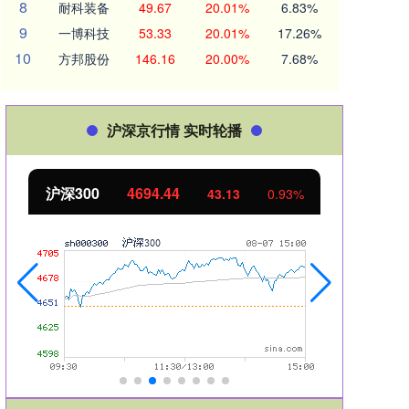
8
耐科装备
49.67
20.01%
6.83%
9
一博科技
53.33
20.01%
17.26%
10
方邦股份
146.16
20.00%
7.68%
沪深京行情 实时轮播
沪深300
4694.44
北证
43.13
0.93%