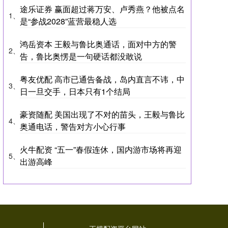
途乐证券 赢面超过蒋万安、卢秀燕？他被点名
1、
是“参战2028”蓝营最稳人选
鸿岳资本 王毅与鲁比奥通话，面对中方的警
2、
告，鲁比奥愣是一句硬话都没敢说
粤友优配 高市已通告备战，岛内直言不讳，中
3、
日一旦交手，日本只有1个结局
豪资随配 美国出现了不对的苗头，王毅与鲁比
4、
奥通电话，警告对方小心行事
火牛配资 “五一”春假连休，国内游市场将再迎
5、
出游高峰