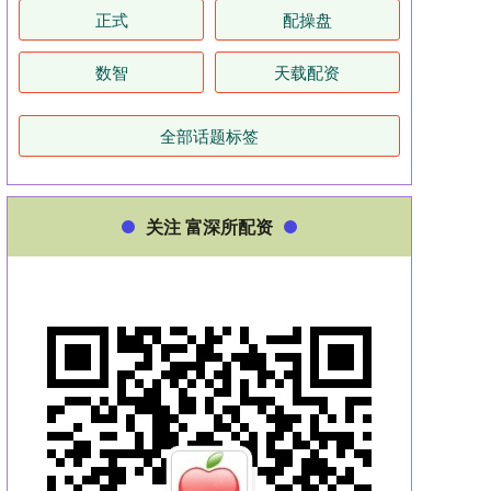
正式
配操盘
数智
天载配资
全部话题标签
关注 富深所配资