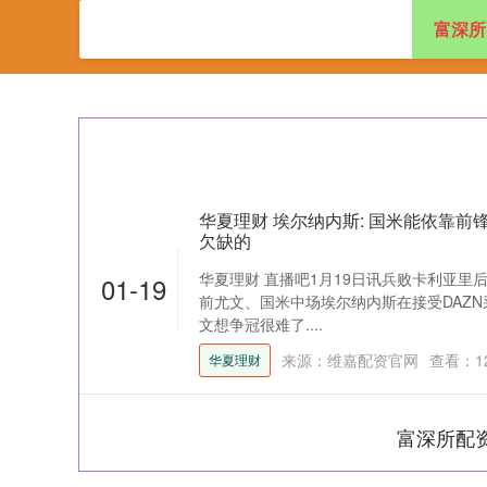
富深所
首页
富深所配
华夏理财 埃尔纳内斯: 国米能依靠前
欠缺的
华夏理财 直播吧1月19日讯兵败卡利亚里
01-19
前尤文、国米中场埃尔纳内斯在接受DAZN
文想争冠很难了....
来源：维嘉配资官网
查看：
1
华夏理财
富深所配