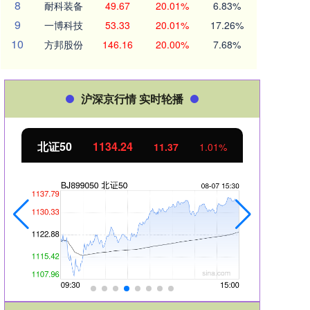
8
耐科装备
49.67
20.01%
6.83%
9
一博科技
53.33
20.01%
17.26%
10
方邦股份
146.16
20.00%
7.68%
沪深京行情 实时轮播
北证50
1134.24
创业
11.37
1.01%