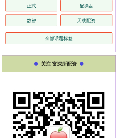
正式
配操盘
数智
天载配资
全部话题标签
关注 富深所配资