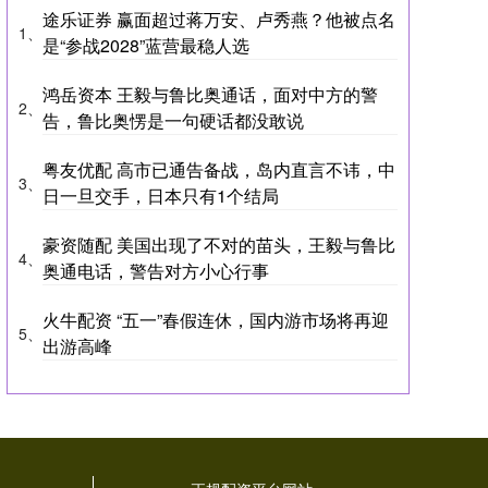
途乐证券 赢面超过蒋万安、卢秀燕？他被点名
1、
是“参战2028”蓝营最稳人选
鸿岳资本 王毅与鲁比奥通话，面对中方的警
2、
告，鲁比奥愣是一句硬话都没敢说
粤友优配 高市已通告备战，岛内直言不讳，中
3、
日一旦交手，日本只有1个结局
豪资随配 美国出现了不对的苗头，王毅与鲁比
4、
奥通电话，警告对方小心行事
火牛配资 “五一”春假连休，国内游市场将再迎
5、
出游高峰