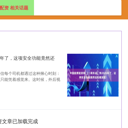
配资 相关话题
资
配资开户公司
炒股配资选配
正规配资平台网站
6年了，这项安全功能竟然还
相信每个司机都遇过这种揪心时刻：
弯只能凭着感觉来。这时候，外后视
资文章已加载完成