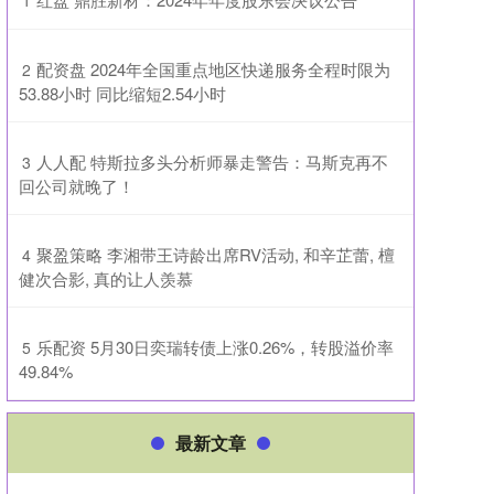
1
​配资盘 2024年全国重点地区快递服务全程时限为
2
53.88小时 同比缩短2.54小时
​人人配 特斯拉多头分析师暴走警告：马斯克再不
3
回公司就晚了！
​聚盈策略 李湘带王诗龄出席RV活动, 和辛芷蕾, 檀
4
健次合影, 真的让人羡慕
​乐配资 5月30日奕瑞转债上涨0.26%，转股溢价率
5
49.84%
最新文章