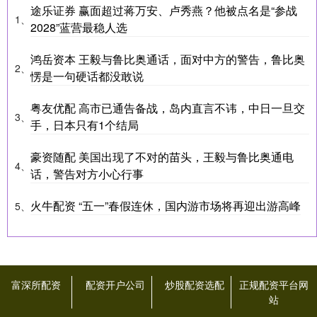
途乐证券 赢面超过蒋万安、卢秀燕？他被点名是“参战
1、
2028”蓝营最稳人选
鸿岳资本 王毅与鲁比奥通话，面对中方的警告，鲁比奥
2、
愣是一句硬话都没敢说
粤友优配 高市已通告备战，岛内直言不讳，中日一旦交
3、
手，日本只有1个结局
豪资随配 美国出现了不对的苗头，王毅与鲁比奥通电
4、
话，警告对方小心行事
火牛配资 “五一”春假连休，国内游市场将再迎出游高峰
5、
富深所配资
配资开户公司
炒股配资选配
正规配资平台网
站