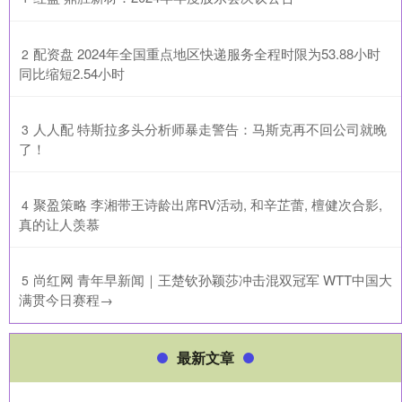
​配资盘 2024年全国重点地区快递服务全程时限为53.88小时
2
同比缩短2.54小时
​人人配 特斯拉多头分析师暴走警告：马斯克再不回公司就晚
3
了！
​聚盈策略 李湘带王诗龄出席RV活动, 和辛芷蕾, 檀健次合影,
4
真的让人羡慕
​尚红网 青年早新闻｜王楚钦孙颖莎冲击混双冠军 WTT中国大
5
满贯今日赛程→
最新文章