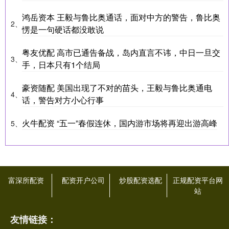
鸿岳资本 王毅与鲁比奥通话，面对中方的警告，鲁比奥
2、
愣是一句硬话都没敢说
粤友优配 高市已通告备战，岛内直言不讳，中日一旦交
3、
手，日本只有1个结局
豪资随配 美国出现了不对的苗头，王毅与鲁比奥通电
4、
话，警告对方小心行事
火牛配资 “五一”春假连休，国内游市场将再迎出游高峰
5、
富深所配资
配资开户公司
炒股配资选配
正规配资平台网
站
友情链接：