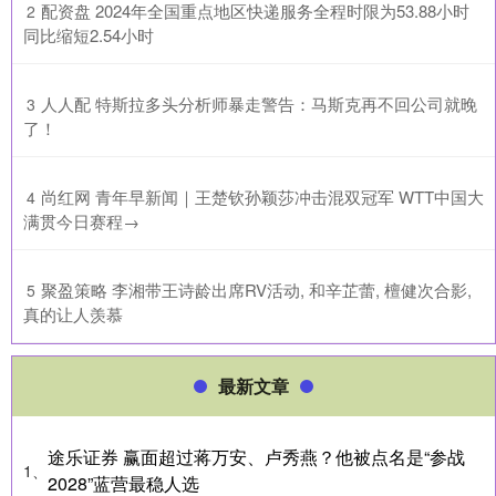
​配资盘 2024年全国重点地区快递服务全程时限为53.88小时
2
同比缩短2.54小时
​人人配 特斯拉多头分析师暴走警告：马斯克再不回公司就晚
3
了！
​尚红网 青年早新闻｜王楚钦孙颖莎冲击混双冠军 WTT中国大
4
满贯今日赛程→
​聚盈策略 李湘带王诗龄出席RV活动, 和辛芷蕾, 檀健次合影,
5
真的让人羡慕
最新文章
途乐证券 赢面超过蒋万安、卢秀燕？他被点名是“参战
1、
2028”蓝营最稳人选