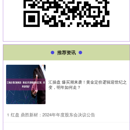
推荐资讯
汇操盘 爆买潮来袭！黄金定价逻辑迎世纪之
变，明年如何走？
​红盘 鼎胜新材：2024年年度股东会决议公告
1